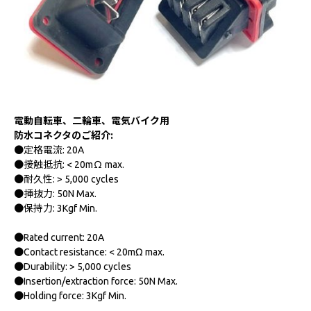
電動
自転車
、
二輪車
、
電気バイク
用
防水
コネクタ
のご紹介:
●定格電流: 20A
●接触抵抗: < 20mΩ max.
●耐久性: > 5,000 cycles
●挿抜力: 50N Max.
●保持力: 3Kgf Min.
●Rated current: 20A
●Contact resistance: < 20mΩ max.
●Durability: > 5,000 cycles
●Insertion/extraction force: 50N Max.
●Holding force: 3Kgf Min.