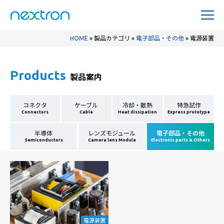
HOME
»
製品カテゴリ
»
電子部品・その他
»
電源装置
Products
製品案内
コネクタ
ケーブル
冷却・散熱
特急試作
Connectors
Cable
Heat dissipation
Express prototype
半導体
レンズモジュール
電子部品・その他
Semiconductors
Camera lens Module
Electronic parts & Others
電源装置