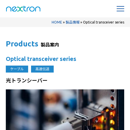
HOME
»
製品情報
»
Optical transceiver series
Products
製品案内
Optical transceiver series
ケーブル
高速伝送
光トランシーバー