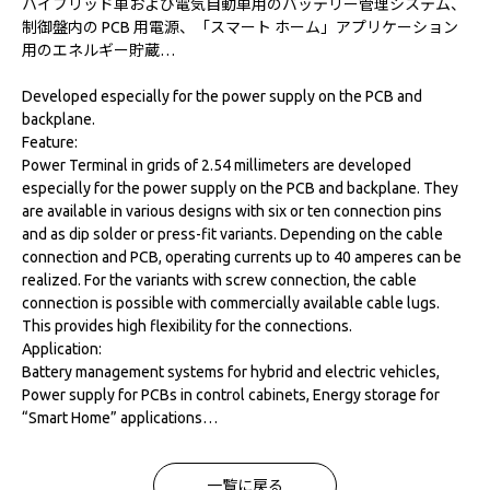
ハイブリッド車および電気自動車用のバッテリー管理システム、
制御盤内の PCB 用電源、「スマート ホーム」アプリケーション
用のエネルギー貯蔵…
Developed especially for the power supply on the PCB and
backplane.
Feature:
Power Terminal in grids of 2.54 millimeters are developed
especially for the power supply on the PCB and backplane. They
are available in various designs with six or ten connection pins
and as dip solder or press-fit variants. Depending on the cable
connection and PCB, operating currents up to 40 amperes can be
realized. For the variants with screw connection, the cable
connection is possible with commercially available cable lugs.
This provides high flexibility for the connections.
Application:
Battery management systems for hybrid and electric vehicles,
Power supply for PCBs in control cabinets, Energy storage for
“Smart Home” applications…
一覧に戻る