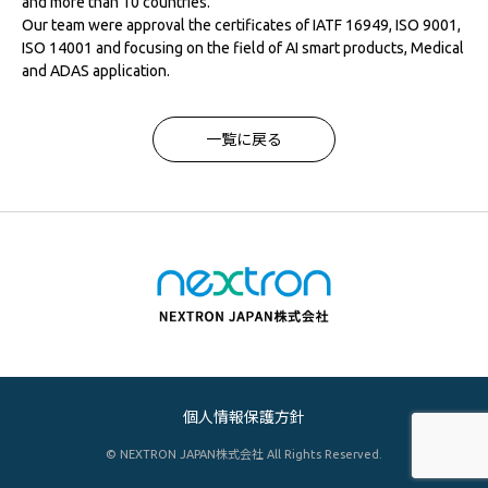
and more than 10 countries.
Our team were approval the certificates of IATF 16949, ISO 9001,
ISO 14001 and focusing on the field of AI smart products, Medical
and ADAS application.
一覧に戻る
個人情報保護方針
© NEXTRON JAPAN株式会社 All Rights Reserved.