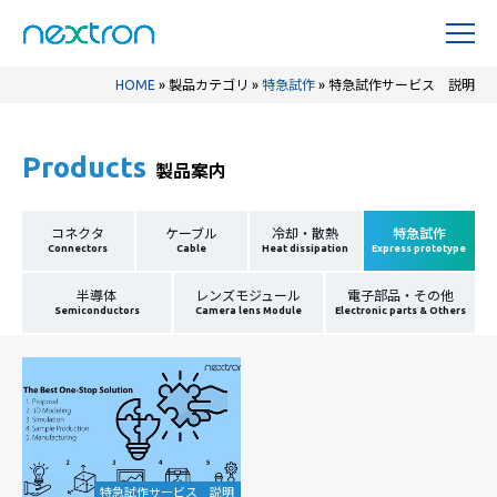
HOME
»
製品カテゴリ
»
特急試作
»
特急試作サービス 説明
Products
製品案内
コネクタ
ケーブル
冷却・散熱
特急試作
Connectors
Cable
Heat dissipation
Express prototype
半導体
レンズモジュール
電子部品・その他
Semiconductors
Camera lens Module
Electronic parts & Others
特急試作サービス 説明