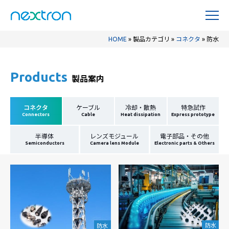
HOME
»
製品カテゴリ
»
コネクタ
»
防水
Products
製品案内
コネクタ
ケーブル
冷却・散熱
特急試作
Connectors
Cable
Heat dissipation
Express prototype
半導体
レンズモジュール
電子部品・その他
Semiconductors
Camera lens Module
Electronic parts & Others
防水
防水