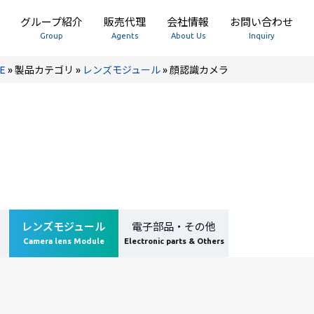
グループ紹介
販売代理
会社情報
お問い合わせ
Group
Agents
About Us
Inquiry
E
»
製品カテゴリ
»
レンズモジュール
»
顔認識カメラ
レンズモジュール
電子部品・その他
Camera lens Module
Electronic parts & Others