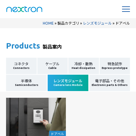
HOME
»
製品カテゴリ
»
レンズモジュール
»
ドアベル
Products
製品案内
コネクタ
ケーブル
冷却・散熱
特急試作
Connectors
Cable
Heat dissipation
Express prototype
半導体
レンズモジュール
電子部品・その他
Semiconductors
Camera lens Module
Electronic parts & Others
ドアベル