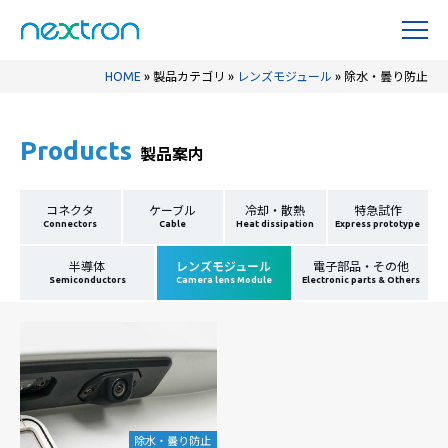
HOME
»
製品カテゴリ
»
レンズモジュール
»
除水・曇り防止
Products
製品案内
コネクタ
ケーブル
冷却・散熱
特急試作
Connectors
Cable
Heat dissipation
Express prototype
半導体
レンズモジュール
電子部品・その他
Semiconductors
Camera lens Module
Electronic parts & Others
除水・曇り防止