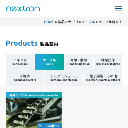
HOME
»
製品カテゴリ
»
ケーブル
»
ケーブル組立て
Products
製品案内
コネクタ
ケーブル
冷却・散熱
特急試作
Connectors
Cable
Heat dissipation
Express prototype
半導体
レンズモジュール
電子部品・その他
Semiconductors
Camera lens Module
Electronic parts & Others
ケーブル組立て